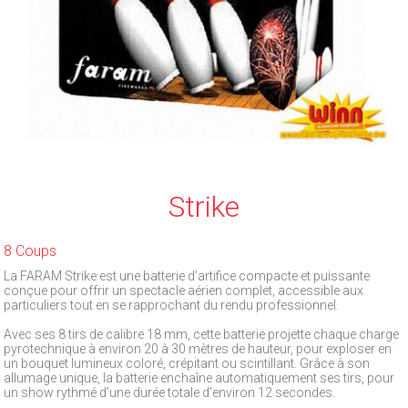
Strike
8 Coups
La FARAM Strike est une batterie d’artifice compacte et puissante
conçue pour offrir un spectacle aérien complet, accessible aux
particuliers tout en se rapprochant du rendu professionnel.
Avec ses 8 tirs de calibre 18 mm, cette batterie projette chaque charge
pyrotechnique à environ 20 à 30 mètres de hauteur, pour exploser en
un bouquet lumineux coloré, crépitant ou scintillant. Grâce à son
allumage unique, la batterie enchaîne automatiquement ses tirs, pour
un show rythmé d’une durée totale d’environ 12 secondes.