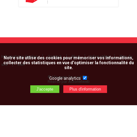
Informations légales
Contact
Blog
Infos utiles
Plan du
Notre site utlise des cookies pour mémoriser vos informations,
collecter des statistiques en vue d’optimiser la fonctionnalité du
site
Lien
site.
© Magasin feux artifice
Google analytics
Réalisé par Actorielweb