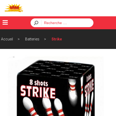
×
Accueil
Batteries
Strike
Menu
ACCUEIL
BATTERIES
FUSÉES
PÈTARDS
ORDRE
CONTACT