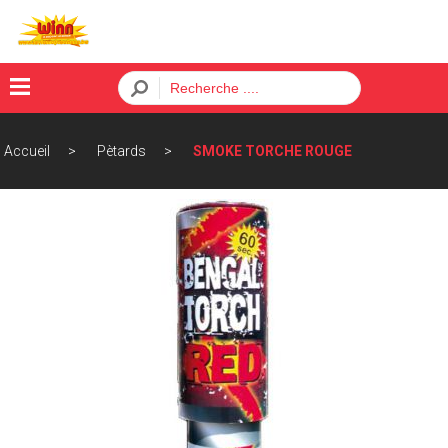
×
Accueil
Pètards
SMOKE TORCHE ROUGE
Menu
ACCUEIL
BATTERIES
FUSÉES
PÈTARDS
ORDRE
CONTACT