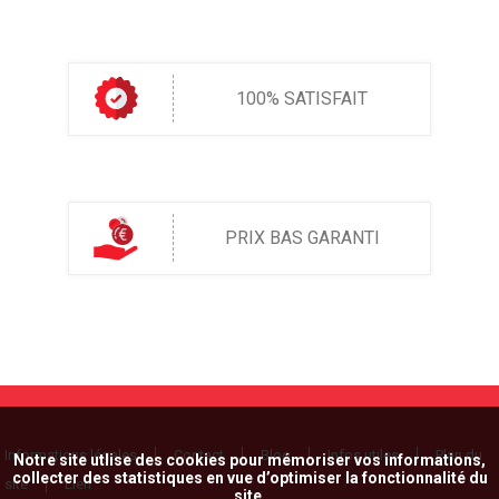
100% SATISFAIT
PRIX BAS GARANTI
Informations légales
Contact
Blog
Infos utiles
Plan du
Notre site utlise des cookies pour mémoriser vos informations,
collecter des statistiques en vue d’optimiser la fonctionnalité du
site
Lien
site.