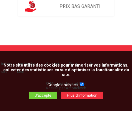
PRIX BAS GARANTI
Informations légales
Contact
Blog
Infos utiles
Plan du
Notre site utlise des cookies pour mémoriser vos informations,
collecter des statistiques en vue d’optimiser la fonctionnalité du
site
Lien
site.
© Magasin feux artifice
Google analytics
Réalisé par Actorielweb