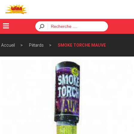
×
Accueil
Pètards
SMOKE TORCHE MAUVE
Menu
ACCUEIL
BATTERIES
FUSÉES
PÈTARDS
ORDRE
CONTACT