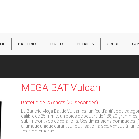
EIL
BATTERIES
FUSÉES
PÈTARDS
ORDRE
CO
MEGA BAT Vulcan
Batterie de 25 shots (30 secondes)
La Batterie Mega Bat de Vulcan est un feu d'artifice de catégo
calibre de 25 mm et un poids de poudre de 188,20 grammes, el
sublimeront vos célébrations. Ses dimensions compactes (16,5
allumage unique garantit une utilisation aisée. Vendue à l'uni
festive mémorable.