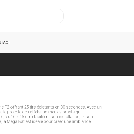
NTACT
rie F2 offrant 25 tirs éclatants en 30 secondes. Avec un
le projette des effets lumineux vibrants qui
 x 16 x 15 cm) facilitent son installation, et son
té, la Mega Bat est idéale pour créer une ambiance