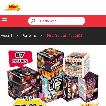
×
Accueil
Batteries
Kit 3 feu d'artifice 2025
Menu
ACCUEIL
BATTERIES
FUSÉES
PÈTARDS
ORDRE
CONTACT