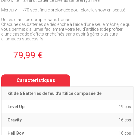
Dino Mite – 24 tirs : cadence divertissante et rythmée
Mercury – ~70 sec : finale prolongée pour clore le show en beauté
Un feu d’artifice complet sans tracas
Chacune des batteries se déclenche à l’aide d’une seule mèche, ce qui
vous permet d’allumer facilement votre feu d’artifice et de profiter
d’une cascade d’effets enchaînés sans avoir à gérer plusieurs
allumages successifs.
79,99 €
Caracteristiques
kit de 6 Batteries de feu d'artifice composée de
Level Up
19 cps
Gravity
16 cps
Hell Boy
16 cps