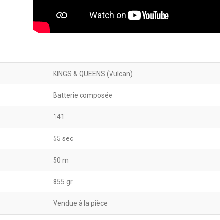
KINGS & QUEENS (Vulcan)
Batterie composée
141
55 sec
50 m
855 gr
Vendue à la pièce