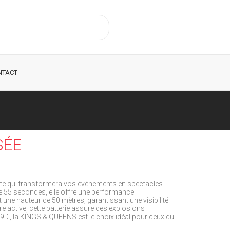
NTACT
SÉE
nte qui transformera vos événements en spectacles
e 55 secondes, elle offre une performance
t une hauteur de 50 mètres, garantissant une visibilité
active, cette batterie assure des explosions
9 €, la KINGS & QUEENS est le choix idéal pour ceux qui