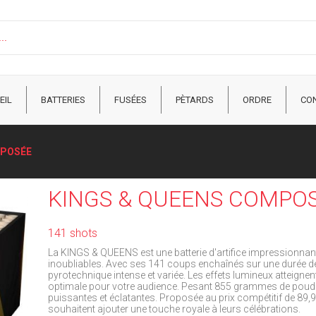
EIL
BATTERIES
FUSÉES
PÈTARDS
ORDRE
CO
MPOSÉE
KINGS & QUEENS COMPO
141 shots
La KINGS & QUEENS est une batterie d'artifice impressionna
inoubliables. Avec ses 141 coups enchaînés sur une durée d
pyrotechnique intense et variée. Les effets lumineux atteignen
optimale pour votre audience. Pesant 855 grammes de poudre 
puissantes et éclatantes. Proposée au prix compétitif de 89,9
souhaitent ajouter une touche royale à leurs célébrations.