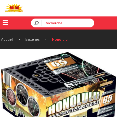
×
Accueil
Batteries
Honolulu
Menu
ACCUEIL
BATTERIES
FUSÉES
PÈTARDS
ORDRE
CONTACT