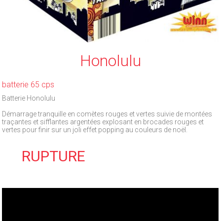
Honolulu
batterie 65 cps
Batterie Honolulu
Démarrage tranquille en comètes rouges et vertes suivie de montées
traçantes et sifflantes argentées explosant en brocades rouges et
vertes pour finir sur un joli effet popping au couleurs de noël.
RUPTURE