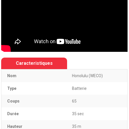
Caracteristiques
Nom
Honolulu (WECO)
Type
Batterie
Coups
65
Durée
35 sec
Hauteur
35 m