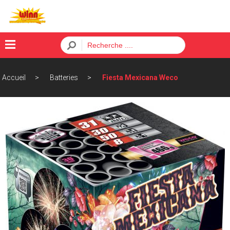
×
Accueil
Batteries
Fiesta Mexicana Weco
Menu
ACCUEIL
BATTERIES
FUSÉES
PÈTARDS
ORDRE
CONTACT