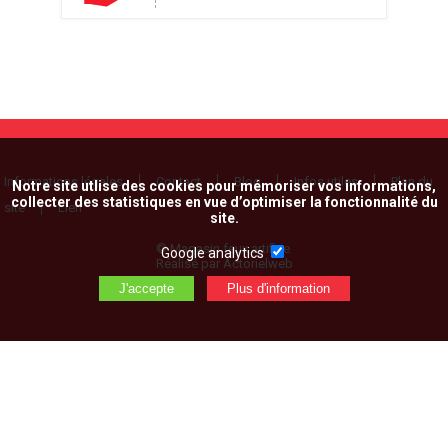
Informations légales
Contact
Blog
Infos utiles
Plan du
Notre site utlise des cookies pour mémoriser vos informations,
collecter des statistiques en vue d’optimiser la fonctionnalité du
site
Lien
site.
© Magasin feux artifice
Google analytics
Réalisé par Actorielweb