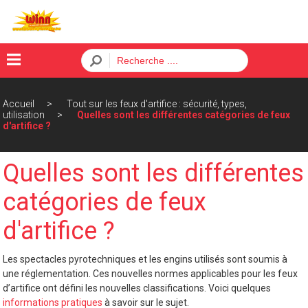
×
Accueil
Tout sur les feux d'artifice : sécurité, types,
Menu
utilisation
Quelles sont les différentes catégories de feux
d'artifice ?
ACCUEIL
Quelles sont les différentes
BATTERIES
catégories de feux
FUSÉES
d'artifice ?
PÈTARDS
ORDRE
Les spectacles pyrotechniques et les engins utilisés sont soumis à
une réglementation. Ces nouvelles normes applicables pour les feux
CONTACT
d’artifice ont défini les nouvelles classifications. Voici quelques
informations pratiques
à savoir sur le sujet.