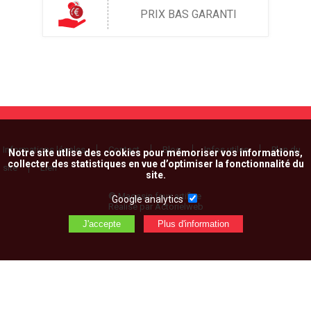
PRIX BAS GARANTI
Informations légales
Contact
Blog
Infos utiles
Plan du
Notre site utlise des cookies pour mémoriser vos informations,
collecter des statistiques en vue d’optimiser la fonctionnalité du
site
Lien
site.
© Magasin feux artifice
Google analytics
Réalisé par Actorielweb