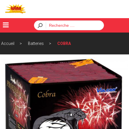
×
Accueil
Batteries
COBRA
Menu
ACCUEIL
BATTERIES
FUSÉES
PÈTARDS
ORDRE
CONTACT