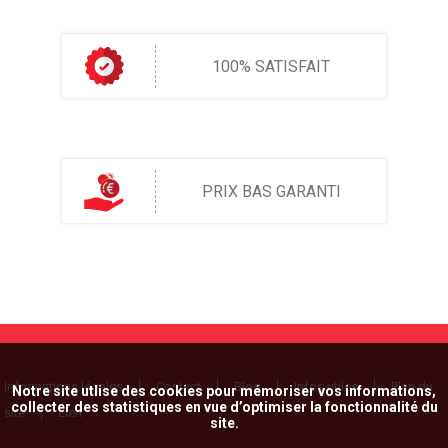
100% SATISFAIT
PRIX BAS GARANTI
Informations légales
Contact
Blog
Infos utiles
Plan du
Notre site utlise des cookies pour mémoriser vos informations,
collecter des statistiques en vue d’optimiser la fonctionnalité du
site
Lien
site.