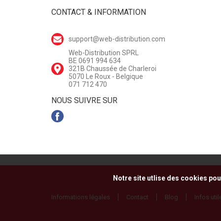
CONTACT & INFORMATION
support@web-distribution.com
Web-Distribution SPRL
BE 0691 994 634
321B Chaussée de Charleroi
5070 Le Roux - Belgique
071 712 470
NOUS SUIVRE SUR
Notre site utlise des cookies pou
Informations légales
Contact
Blog
Infos util