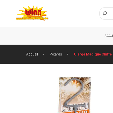
ACCU
Accueil
Pètards
Cièrge Magique Chiffe 