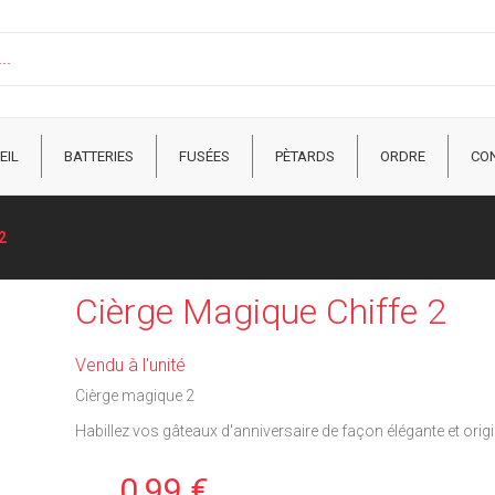
EIL
BATTERIES
FUSÉES
PÈTARDS
ORDRE
CO
2
Cièrge Magique Chiffe 2
Vendu à l'unité
Cièrge magique 2
Habillez vos gâteaux d'anniversaire de façon élégante et origi
0,99 €