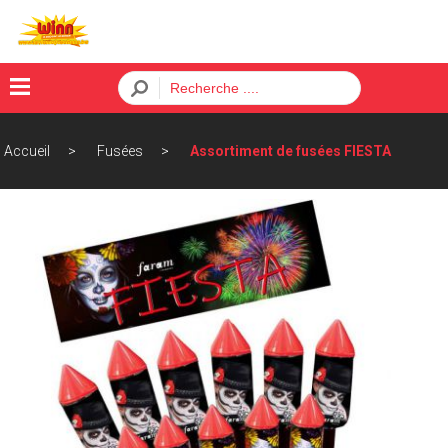
×
Accueil
Fusées
Assortiment de fusées FIESTA
Menu
ACCUEIL
BATTERIES
FUSÉES
PÈTARDS
ORDRE
CONTACT