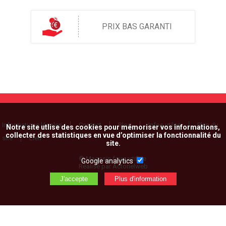
PRIX BAS GARANTI
Informations légales
Contact
Blog
Infos utiles
Plan du
Notre site utlise des cookies pour mémoriser vos informations,
collecter des statistiques en vue d’optimiser la fonctionnalité du
site
Lien
site.
© Magasin feux artifice
Google analytics
Réalisé par Actorielweb