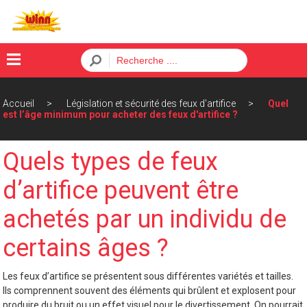
×
Accueil
Législation et sécurité des feux d'artifice
Quel
Menu
est l’âge minimum pour acheter des feux d'artifice ?
ACCUEIL
Quels types de feux
BATTERIES
d’artifice peuvent être
FUSÉES
achetés par un individu de
PÈTARDS
certains âges ?
ORDRE
Les feux d’artifice se présentent sous différentes variétés et tailles.
CONTACT
Ils comprennent souvent des éléments qui brûlent et explosent pour
produire du bruit ou un effet visuel pour le divertissement. On pourrait